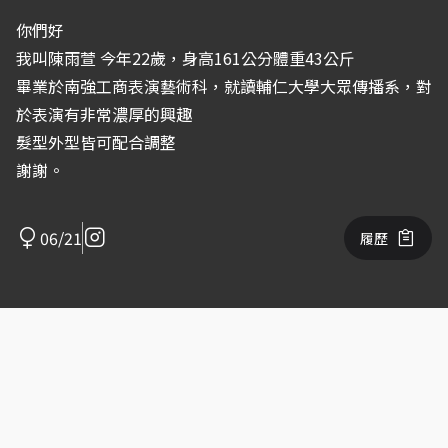
你們好
我叫陳雨萱 今年22歲，身高161公分體重43公斤
畢業於南強工商表演藝術科，就讀輔仁大學大眾傳播系，對
於表演有非常濃厚的興趣
髮型外型皆可配合調整
謝謝。
06/21
履歷