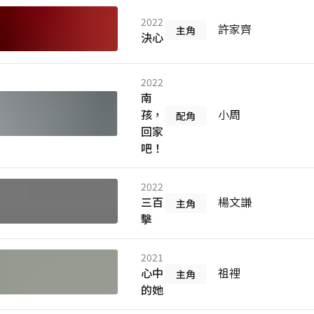
2022
許家齊
主角
決心
2022
南
孩，
小周
配角
回家
吧！
2022
三百
楊文謙
主角
擊
2021
心中
祖裡
主角
的她