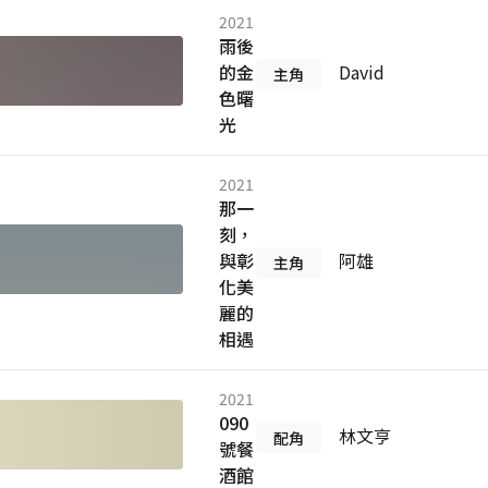
2021
雨後
的金
David
主角
色曙
光
2021
那一
刻，
與彰
阿雄
主角
化美
麗的
相遇
2021
090
林文亨
配角
號餐
酒館