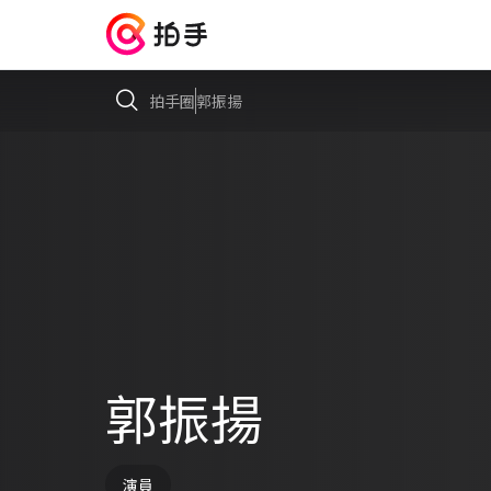
拍手圈
郭振揚
郭振揚
演員