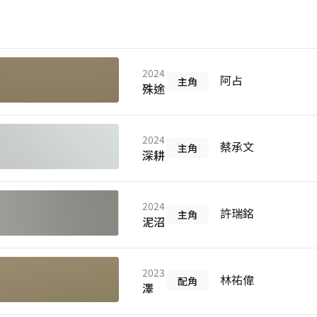
2024
阿占
主角
殊途
2024
蔡承文
主角
深耕
2024
許瑞銘
主角
泥沼
2023
林祐偉
配角
澤