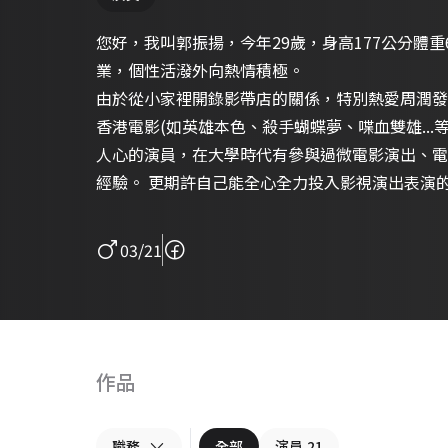
您好，我叫郭振揚，今年29歲，身高177公分體
業，個性活潑外向熱情積極。
由於從小家裡開錄影帶店的關係，特別熱愛周潤發和以
香港電影(如英雄本色、殺手蝴蝶夢、喋血雙雄...
人心的演員，在大學時代有參與過微電影演出、電
經驗。 更期許自己能全心全力投入影視演出表演
03/21
作品
職務
全部
演員
21