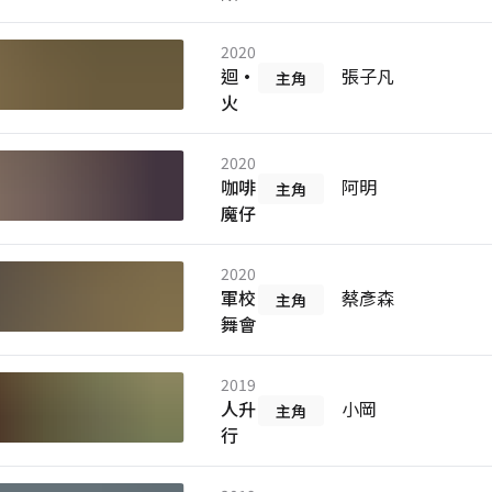
2020
迴•
張子凡
主角
火
2020
咖啡
阿明
主角
魔仔
2020
軍校
蔡彥森
主角
舞會
2019
人升
小岡
主角
行