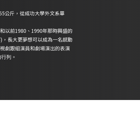
重65公斤，從成功大學外文系畢
前1980、1990年那時興盛的
等)，長大更夢想可以成為一名感動
視劇跟組演員和劇場演出的表演
的行列。