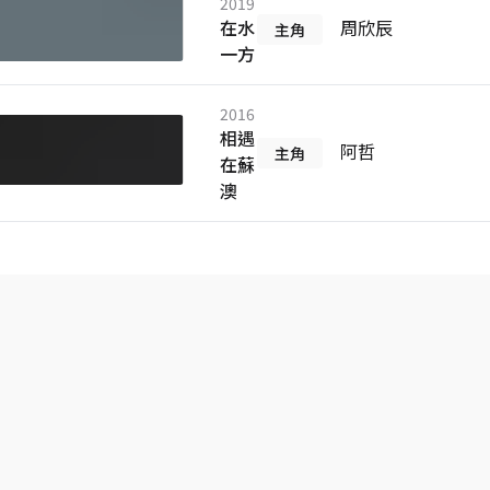
2019
在水
周欣辰
主角
一方
2016
相遇
阿哲
主角
在蘇
澳