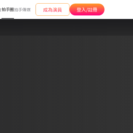
成為演員
登入/註冊
拍手圈
會
拍手傳媒