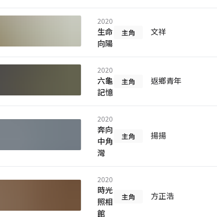
2020
生命
文祥
主角
向陽
2020
六龜
返鄉青年
主角
記憶
2020
奔向
揚揚
主角
中角
灣
2020
時光
方正浩
主角
照相
館