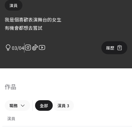
演員
我是個喜歡表演舞台的女生
有機會都想去嘗試
03/04
履歷
作品
職務
全部
演員
3
演員