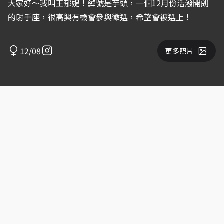
大家好～我叫王郁媞！綽號是芋頭，一個12月份活潑開朗
的射手座，很高興有機會參與徵選，希望會被選上！
12/08
更多照片