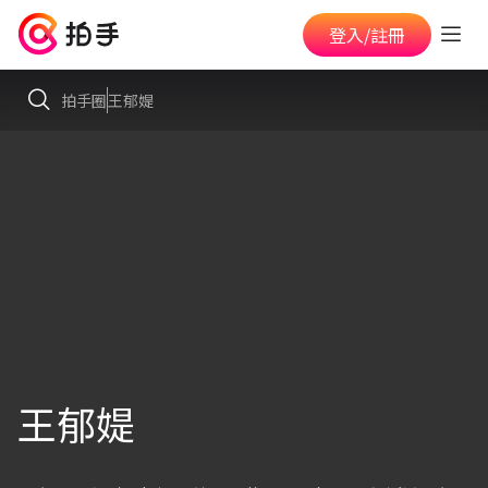
登入/註冊
拍手圈
王郁媞
王郁媞