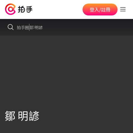
登入/註冊
拍手圈
鄒 明諺
鄒 明諺