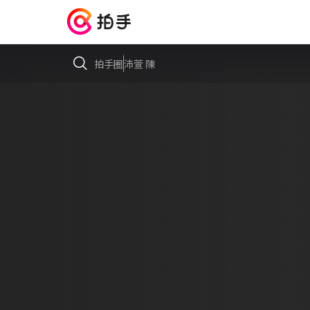
拍手圈
沛萱 陳