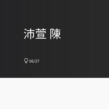
沛萱 陳
06/27