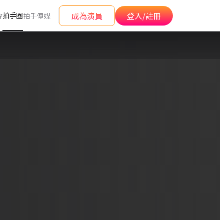
成為演員
登入/註冊
拍手圈
會
拍手傳媒