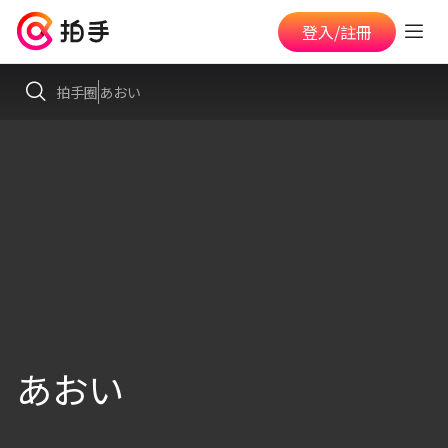
登入/註冊
拍手圈
あおい
あおい