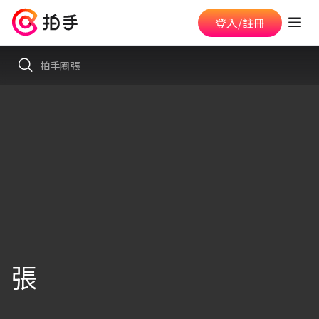
登入/註冊
拍手圈
張
張