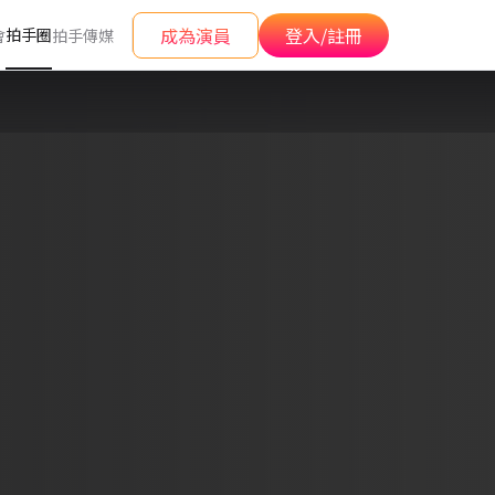
成為演員
登入/註冊
拍手圈
會
拍手傳媒