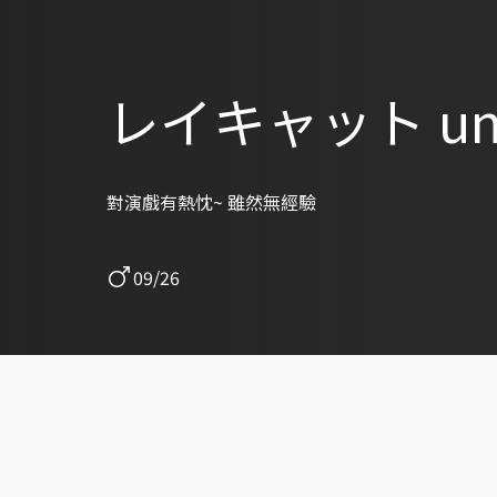
レイキャット und
對演戲有熱忱~ 雖然無經驗
09/26