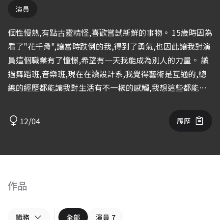
演員
個性慢熱,有點古靈精怪,喜歡嘗試新鮮的事物。 15歲時因為
看了"花千骨",讓當時跌倒的我,得到了勇氣,也因此讓我對演
員這個職業有了憧憬,希望有一天我能成為別人的力量。 讀
過舞蹈班,音樂班,現在在讀設計系,我覺得藝術是互通的,總
總的經歷都能讓我對生活有不一樣的感觸,我想這些都能成
為未來的養分。
12/04
履歷
作品
職務
全部
演員
7