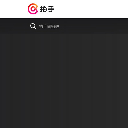
拍手圈
冠毅