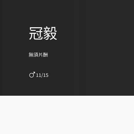
冠毅
無須片酬
11/15