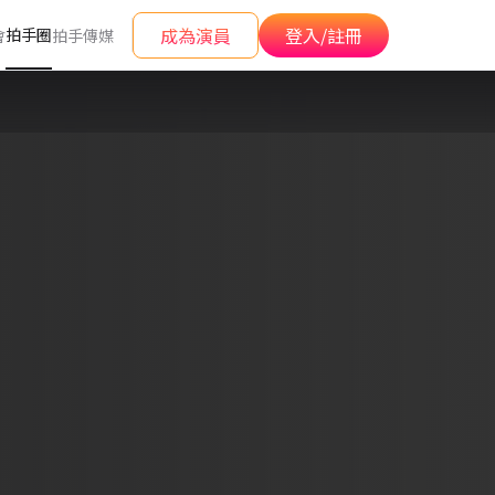
成為演員
登入/註冊
拍手圈
會
拍手傳媒