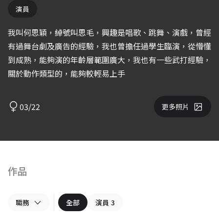
演員
我叫何思穎，綽號叫思毛，興趣是唱歌、跳舞、演戲，曾經
有過舞台劇及廣告的經驗，我也曾擔任過學生臨演，從懵懂
到成熟，能夠演的年齡層範圍廣大，我也有一些武打經驗，
關於動作類型的，能夠較輕易上手
03/22
更多照片
作品
職務
全部
演員
3