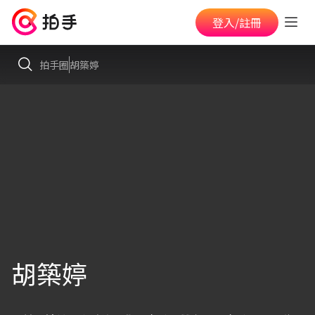
登入/註冊
拍手圈
胡築婷
胡築婷