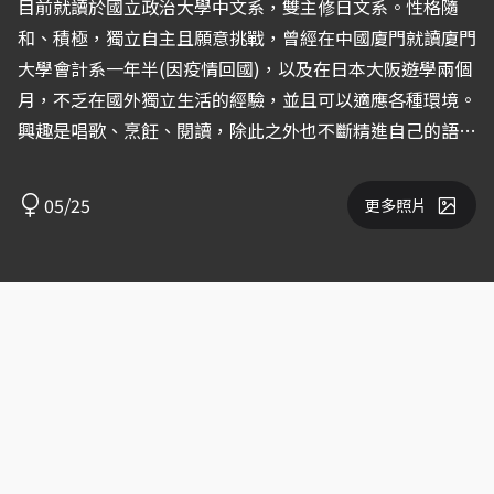
目前就讀於國立政治大學中文系，雙主修日文系。性格隨
和、積極，獨立自主且願意挑戰，曾經在中國廈門就讀廈門
大學會計系一年半(因疫情回國)，以及在日本大阪遊學兩個
月，不乏在國外獨立生活的經驗，並且可以適應各種環境。
興趣是唱歌、烹飪、閱讀，除此之外也不斷精進自己的語言
能力，於2020年取得日文檢定N1合格證書，英語、日語、
閩南語皆可進行日常溝通。 特長為日本弓道，透過弓道，
05/25
更多照片
令自己學習了靜心、專注，不驕不躁的人生態度，也因此得
以對事物專心致志，展現自己最好的一面。 在表演方面尚
為無經驗者，但一直希望有機會可以透過表演，體驗不一樣
的角色和人生，表演對於我來說，是一個能夠忘卻自我又超
越自我的未知領域，自己將會全力以赴，認真努力的去挑
戰。