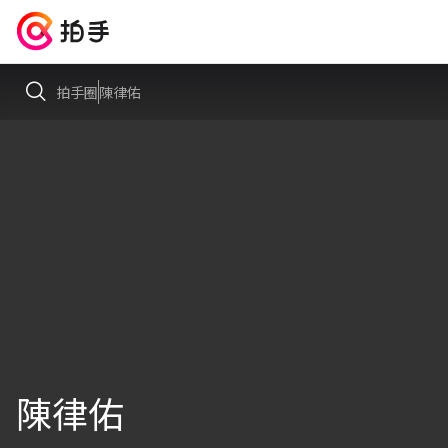
拍手圈
陳律佑
陳律佑