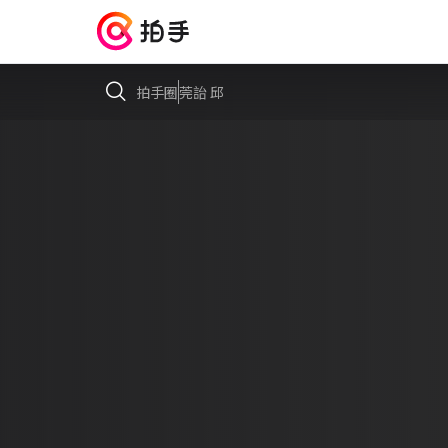
拍手圈
莞詒 邱