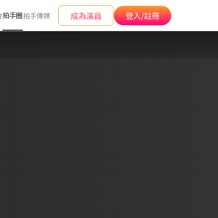
成為演員
登入/註冊
拍手圈
會
拍手傳媒