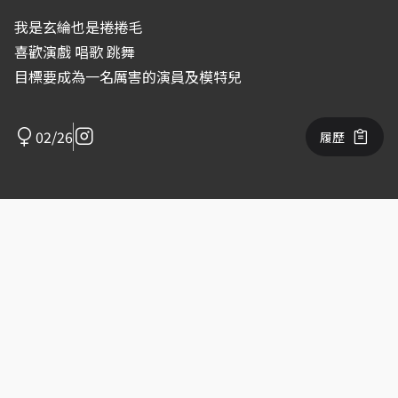
我是玄綸也是捲捲毛
喜歡演戲 唱歌 跳舞
目標要成為一名厲害的演員及模特兒
02/26
履歷