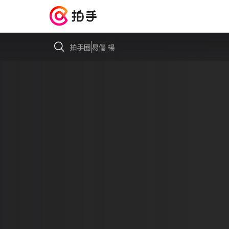
拍手圈
易儒 楊