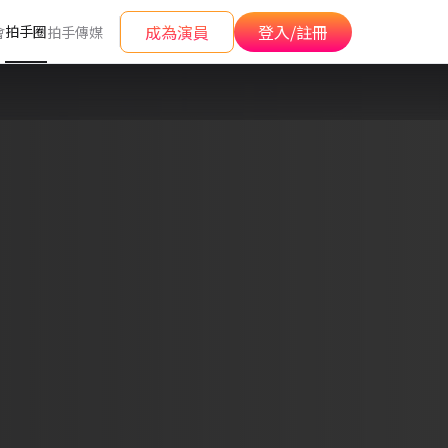
成為演員
登入/註冊
拍手圈
會
拍手傳媒