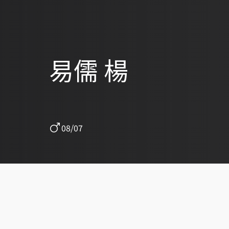
易儒 楊
08/07