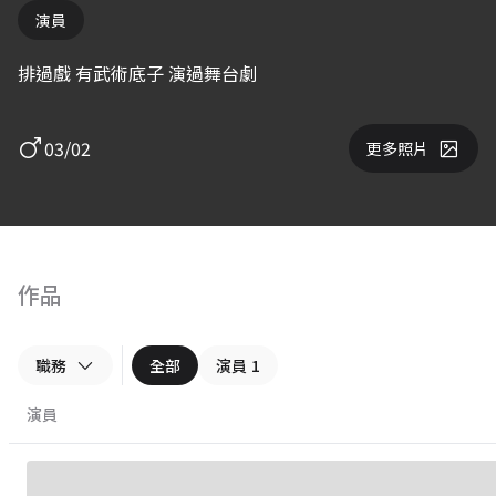
演員
排過戲 有武術底子 演過舞台劇
03/02
更多照片
作品
職務
全部
演員
1
演員