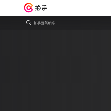
拍手圈
蔡郁婷