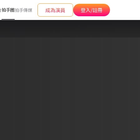
成為演員
登入/註冊
拍手圈
會
拍手傳媒