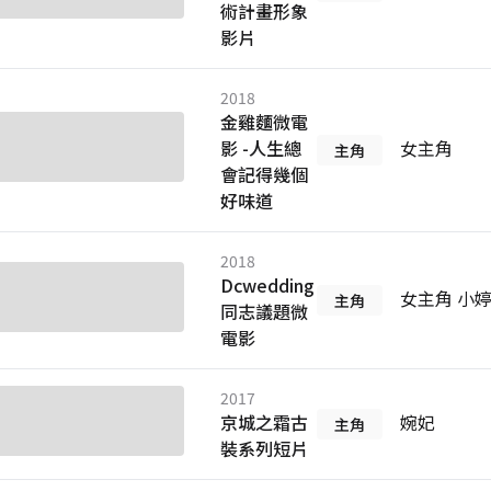
術計畫形象
影片
2018
金雞麵微電
影 -人生總
女主角
主角
會記得幾個
好味道
2018
Dcwedding
女主角 小
主角
同志議題微
電影
2017
京城之霜古
婉妃
主角
裝系列短片