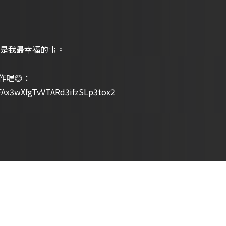
是我最幸福的事。
作喔😊：
qrFAx3wXfgTvVTARd3ifzSLp3tox2