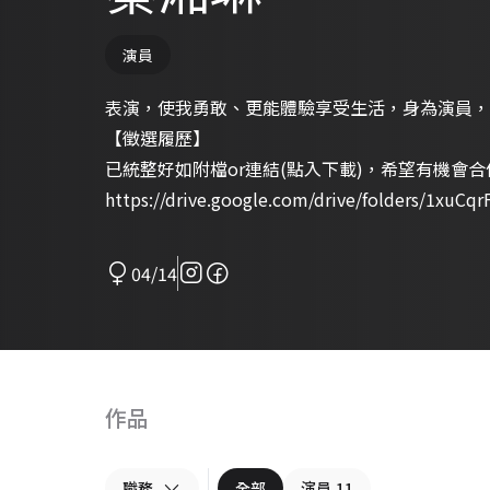
演員
表演，使我勇敢、更能體驗享受生活，身為演員，
【徵選履歷】
已統整好如附檔or連結(點入下載)，希望有機會合
https://drive.google.com/drive/folders/1xuC
04/14
作品
職務
全部
演員
11