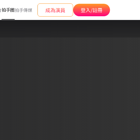
成為演員
登入/註冊
拍手圈
會
拍手傳媒