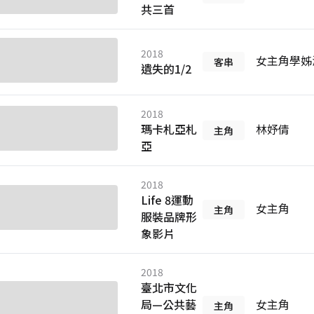
共三首
2018
女主角學姊
客串
遺失的1/2
2018
瑪卡札亞札
林妤倩
主角
亞
2018
Life 8運動
女主角
主角
服裝品牌形
象影片
2018
臺北市文化
局—公共藝
女主角
主角