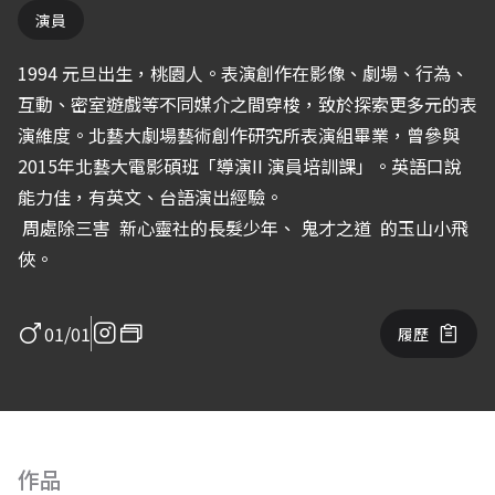
演員
1994 元旦出生，桃園人。表演創作在影像、劇場、行為、
互動、密室遊戲等不同媒介之間穿梭，致於探索更多元的表
演維度。北藝大劇場藝術創作研究所表演組畢業，曾參與
2015年北藝大電影碩班「導演II 演員培訓課」。英語口說
能力佳，有英文、台語演出經驗。
周處除三害
新心靈社的長髮少年、
鬼才之道
的玉山小飛
俠。
01/01
履歷
作品