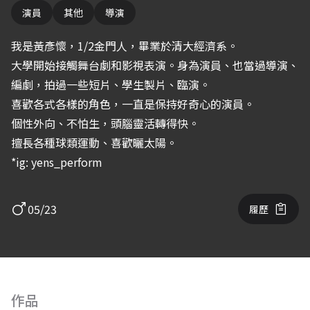
演員
其他
導演
我是黃彥懷，1/2金門人，畢業於清大經濟系。
大學開始接觸舞台劇和影視表演。身為演員、也當過導演、
編劇，拍過一些短片、學生製片、臨演。
喜歡各式各樣的角色，一直是保持好奇心的演員。
個性外向、不怕生，頭腦靈活轉得快。
擅長各種球類運動、喜歡曬太陽。
*ig: yens_perform
05/23
履歷
作品