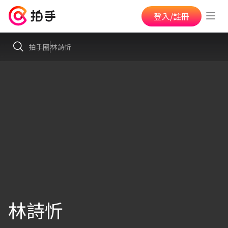
登入/註冊
拍手圈
林詩忻
林詩忻