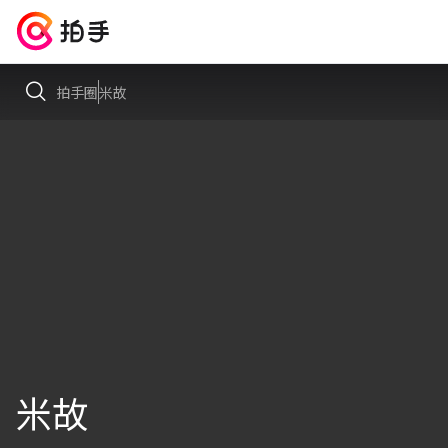
拍手圈
米故
米故