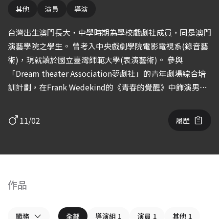
其他
演員
導演
台灣出生澳門長大，中學時期為學校戲劇社成員，同是澳門
演藝學院之學生。 曾考入中央戲劇學院電影電視系(錄音藝
術)，現就讀於國立臺灣師範大學(表演藝術)。 參與
「Dream theater Association夢劇社」的青年劇場綜合培
訓計劃，在Frank Wedekind的《青春的覺醒》中飾演男主
角Melchior。 致力學習戲劇及鏡頭表演，在短片<<鬼神>>
中擔任男主角，入圍澳門國際電影節。 同時熱衷電影藝術
11/02
履歷
創作，2021年擔任學生代表赴北京First影展交流，於2022
年完成自編自導微電影<<下個路口的塵埃>> 。
作品
職務
全部
導演組
1
演員
1
其他
1