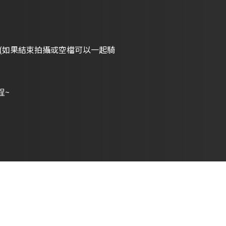
車(如果結束拍攝或空檔可以一起騎
程~