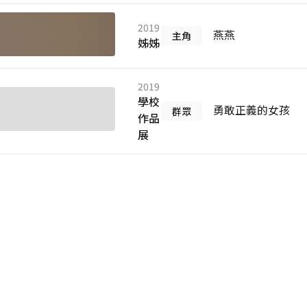
2019
燕燕
主角
姊姊
2019
學校
勇敢正義的女孩
群眾
作品
展