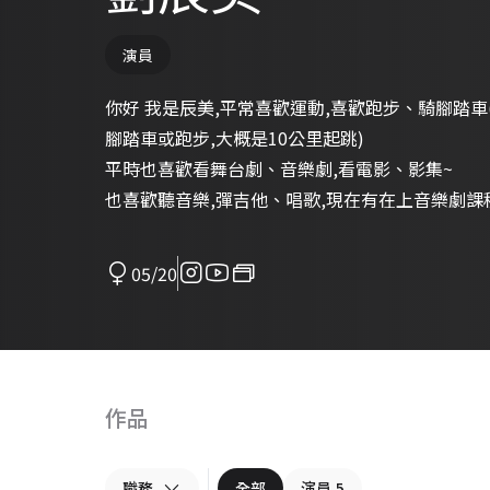
演員
你好 我是辰美,平常喜歡運動,喜歡跑步、騎腳踏
腳踏車或跑步,大概是10公里起跳)
平時也喜歡看舞台劇、音樂劇,看電影、影集~
也喜歡聽音樂,彈吉他、唱歌,現在有在上音樂劇課
05/20
作品
職務
全部
演員
5