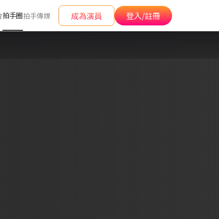
成為演員
登入/註冊
拍手圈
會
拍手傳媒