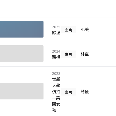
2025
小美
主角
餘溫
2024
林靈
主角
親棋
2023
世新
大學
仿拍
芳儀
主角
—美
國女
孩