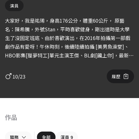
演員
大家好，我是祐琋，身高176公分，體重60公斤， 原藝
名：陳希騰，外號Stan，平時喜歡健身，剛出道時是大學
生了沒固定班底、由於喜歡演出，在2016年拍攝第一部戲
劇作品有愛呀！午休時刻，後續陸續拍攝 [美男魚澡堂]、
HBO影集[獵夢特工]單元主演王傑、BL劇[饞上你]，最新的
參演作品是 東森電視電影「競技青春」，在裡面我飾演一
位大學競技選手Stan ， 同時也參演過多部ｍｖ，出演過作
10/23
履歷
品有， 賴慈泓 - 床 賴慈泓 - 我在洗澡的時候我唱著情歌 蔡
詩芸 - 誰愛誰 艾薇Ivy - 甘蔗掰掰 希望有機會能與您合作～
作品
職務
全部
演員
9