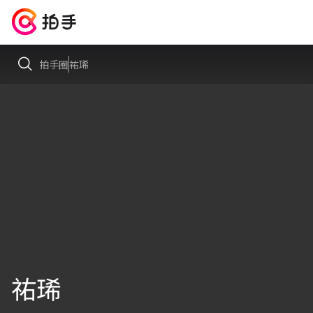
拍手圈
祐琋
祐琋