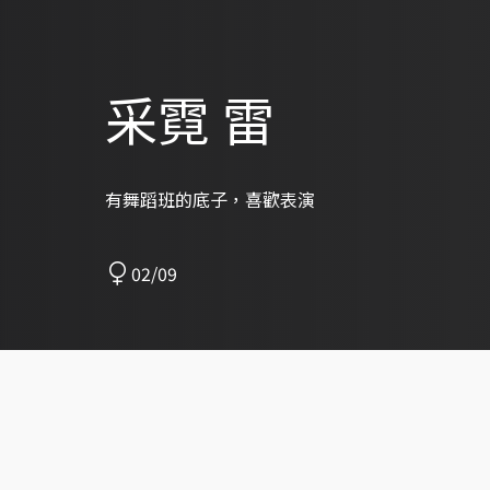
采霓 雷
有舞蹈班的底子，喜歡表演
02/09