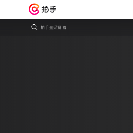
拍手圈
采霓 雷