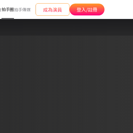
成為演員
登入/註冊
拍手圈
會
拍手傳媒