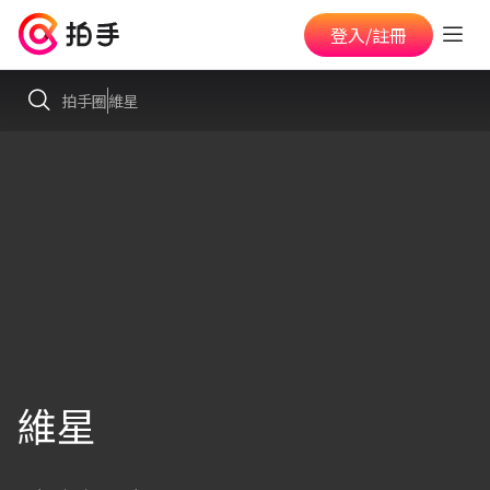
登入/註冊
拍手圈
維星
維星