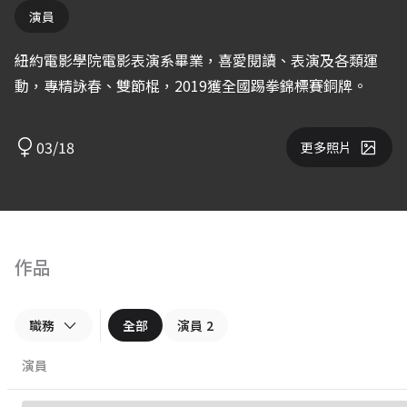
演員
紐約電影學院電影表演系畢業，喜愛閱讀、表演及各類運
動，專精詠春、雙節棍，2019獲全國踢拳錦標賽銅牌。
03/18
更多照片
作品
職務
全部
演員
2
演員