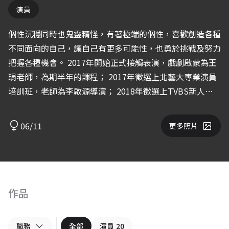
演員
個性沉穩同時也鬼靈精怪，有著極端的個性，喜歡創造各種
不同面向的自己，讓自己有更多可能性，也勇於挑戰及努力
把握各種機會。 2017年開始正式接觸表演，戲劇啟蒙為王
琄老師，為期半年的課程； 2017年徵選上北藝大專業演員
培訓班，老師為李啟源導演； 2018年徵選上TVBS新人
營，老師為金勤老師。 希望能夠透過上課以及拍攝的經驗
來學習、精進自己的表演，謝謝。
06/11
更多照片
作品
職務
全部
演員
20