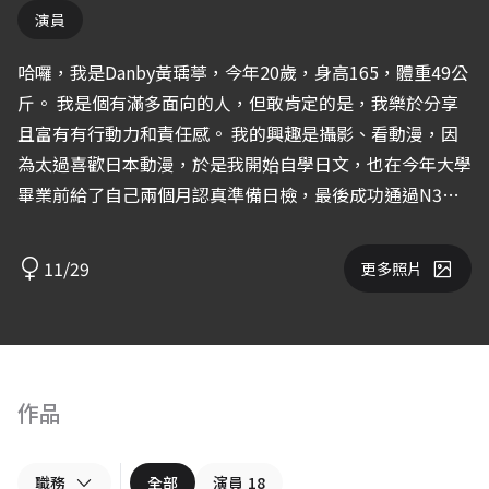
演員
哈囉，我是Danby黃瑀葶，今年20歲，身高165，體重49公
斤。 我是個有滿多面向的人，但敢肯定的是，我樂於分享
且富有有行動力和責任感。 我的興趣是攝影、看動漫，因
為太過喜歡日本動漫，於是我開始自學日文，也在今年大學
畢業前給了自己兩個月認真準備日檢，最後成功通過N3。
我也喜歡看電影，最喜歡的電影是《令人討厭的松子的一
生》。 以上是我的自我介紹，謝謝。
11/29
更多照片
作品
職務
全部
演員
18