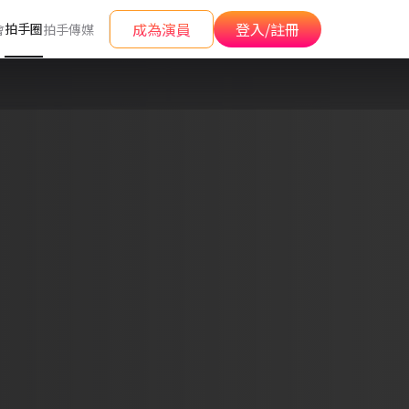
成為演員
登入/註冊
拍手圈
會
拍手傳媒