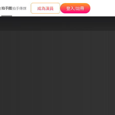
成為演員
登入/註冊
拍手圈
會
拍手傳媒