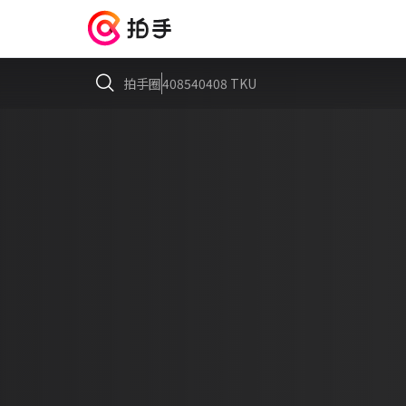
拍手圈
408540408 TKU