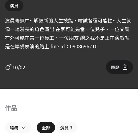
演員
演員修鍊中~ 解鎖新的人生技能，嚐試各種可能性~ 人生就
像一場漫長的角色演出 在家可能是當一位兒子、一位父親
在外可能在當一位員工、一位朋友 總之我不是正在演戲就
是在準備表演的路上 line id：0908696710
10/02
履歷
作品
職務
全部
演員
3