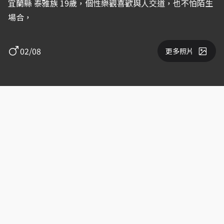
宜蘭縣 泰雅族 19歲，個性樂觀喜歡與人交道，也不怕陌生
場合，
02/08
更多照片