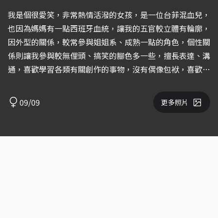
我是個很愛笑，非常熱情活潑的女孩，是一位台菲混血兒，
也因為媽媽有一點西班牙血統，讓我的五官較立體有輪廓，
因外型的關係，較常參與姐姐系、成熟一點的角色，個性關
係則讓我參與較無俚頭、搞笑的腳色多一些，擅長表達、溝
通，喜歡學習各類有關創作的事物，沒有偶像包袱，喜歡喜
劇。 目前只參與過學製部分幕後及少數幕前配角，因其餘
演員意願相關，不方便將作品上傳，希望往後有更多參與演
09/09
更多照片
出的機會。