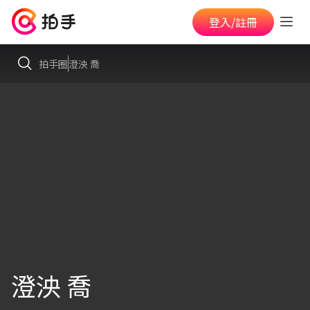
登入/註冊
拍手圈
澄泱 喬
澄泱 喬