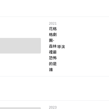
2021
花格
格劇
團-
森林
導演
裡最
恐怖
的是
誰
2023