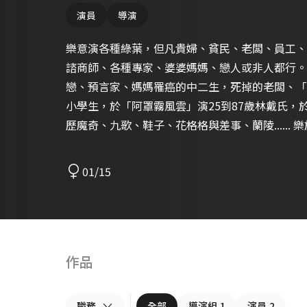
演員
導演
樂意演各種綠葉，但凡貴婦、貧民、老闆、員工、
諮商師、各種專家、婆婆媽媽、戀人或非人都行。 演過和尚、鬧鐘、明星、同
戀、預言家、媽媽罹癌的中二生，死掉的老闆、「
小學生，於「阿罩霧風雲」演25到87歲林戴氏，於原民台
歷魔奇、九歌、鞋子、花格格與差事、蘭陵...... 樂於從戲劇磨練聲音肢體、身心合
一、同理心與合作。
01/15
作品
職務
全部
導演組
1
演員
2