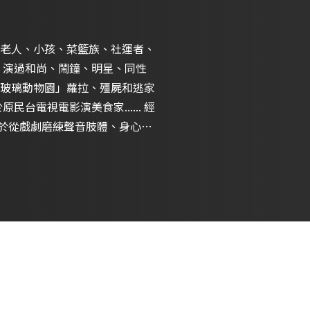
老人、小孩、菜籃族、社運者、
性
玻璃動物園」蘿拉、殭屍和逃家
電視電影演美食家...... 經