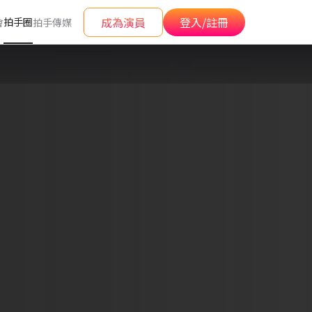
成為演員
登入/註冊
拍手圈
會
拍手傳媒