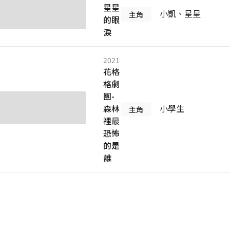
星星
小凱、星星
主角
的眼
淚
2021
花格
格劇
團-
森林
小學生
主角
裡最
恐怖
的是
誰