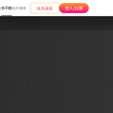
成為演員
登入/註冊
拍手圈
會
拍手傳媒