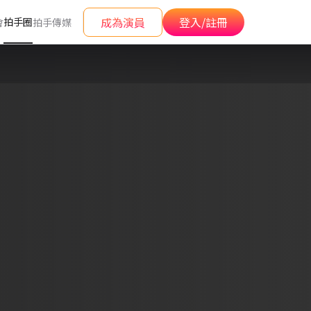
成為演員
登入/註冊
拍手圈
會
拍手傳媒