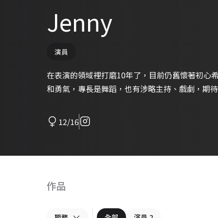
Jenny
演員
在表演的領域裡打磨10年了，目前仍舊懷著初心
和勇氣，專長是舞蹈，也有涉略主持、戲劇，期待
12/16
作品
職務
全部
演員
2