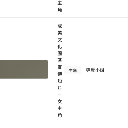
主
角
成
美
文
化
園
區
宣
導覽小姐
主角
傳
短
片-
--
女
主
角