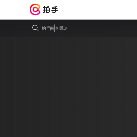
拍手圈
李珮琦