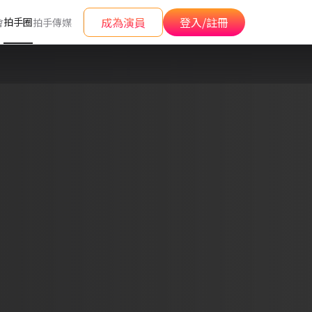
成為演員
登入/註冊
拍手圈
會
拍手傳媒