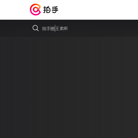
拍手圈
王紫昕