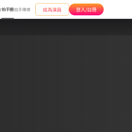
成為演員
登入/註冊
拍手圈
會
拍手傳媒