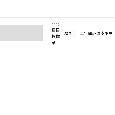
2022
夏日
二年四班調皮學生
群眾
檸檬
草