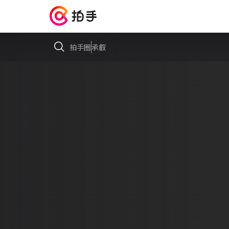
拍手圈
承叡