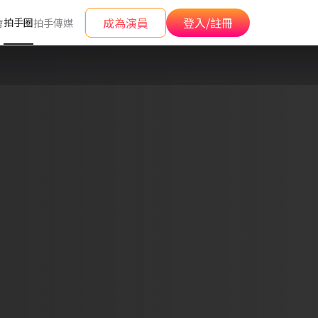
成為演員
登入/註冊
拍手圈
會
拍手傳媒