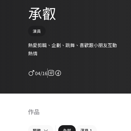
承叡
演員
熱愛剪輯、企劃、跳舞、喜歡跟小朋友互動
熱情
04/16
作品
職務
全部
演員
1