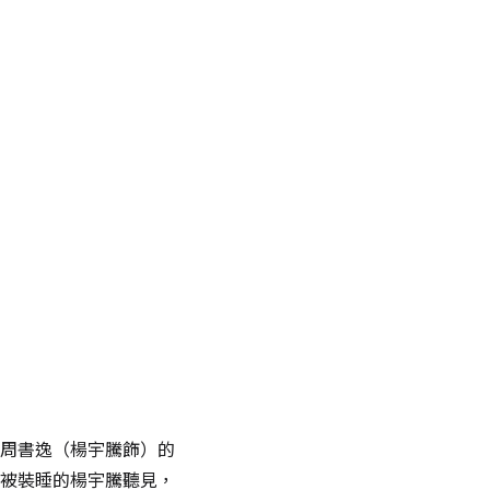
周書逸（楊宇騰飾）的
被裝睡的楊宇騰聽見，