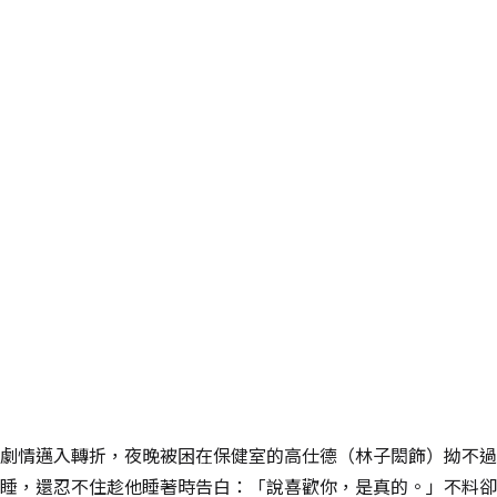
劇情邁入轉折，夜晚被困在保健室的高仕德（林子閎飾）拗不過
睡，還忍不住趁他睡著時告白：「說喜歡你，是真的。」不料卻