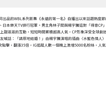
共同出品的WBL系列影集《永遠的第一名》自播出以來話題熱度
V、日本樂天TV排行冠軍。男主角林子閎與楊宇騰這對「得意CP
上甜滋滋的互動，短短時間累積超高人氣，CP形象深受全球劇
網友喊話：「請原地結婚！」由楊宇騰演唱的插曲〈水藍色情人〉M
次點擊，翻漲35倍，IG追蹤人數一個晚上激增5000名粉絲，人