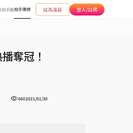
成為演員
登入/註冊
拍手傳媒
會
拍手圈
熱播奪冠！
660
2021/01/30