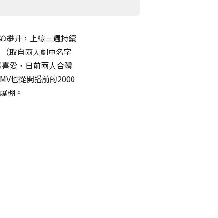
節節攀升，上線三週持續
」（取自兩人劇中名字
迷喜愛，日前兩人合體
V也從開播前的2000
氣爆棚。