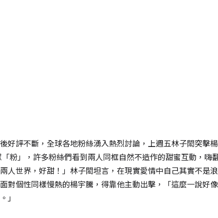
後好評不斷，全球各地粉絲湧入熱烈討論，上週五林子閎突擊楊
眾「粉」，許多粉絲們看到兩人同框自然不造作的甜蜜互動，嗨
兩人世界，好甜！」林子閎坦言，在現實愛情中自己其實不是浪
面對個性同樣慢熱的楊宇騰，得靠他主動出擊，「這麼一說好像
。」