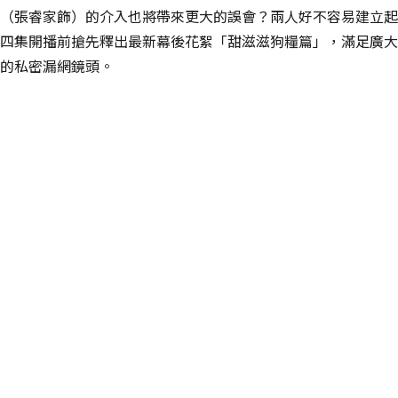
（張睿家飾）的介入也將帶來更大的誤會？兩人好不容易建立起
四集開播前搶先釋出最新幕後花絮「甜滋滋狗糧篇」，滿足廣大
的私密漏網鏡頭。