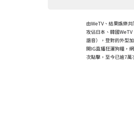
由WeTV、結果娛樂
攻佔日本、韓國WeT
諧音），登對的外型加
開IG直播狂灑狗糧，
次點擊，至今已逾7萬