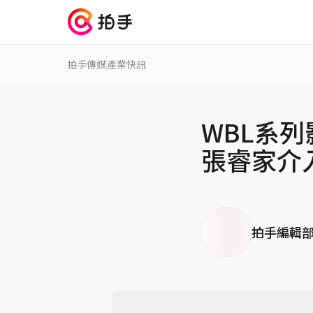
拍手傳媒
產業快訊
WBL系
張睿家介
拍手編輯