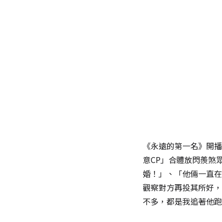
《永遠的第一名》開播
意CP」合體放閃羨煞
婚！」、「他倆一直在
觀察對方再投其所好，
不多，都是我追著他跑