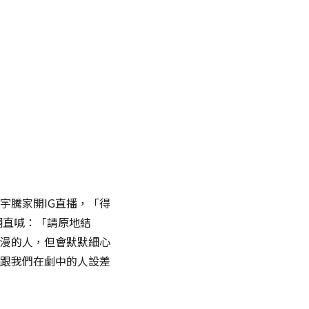
宇騰家開IG直播，「得
翻直喊：「請原地結
漫的人，但會默默細心
跟我們在劇中的人設差