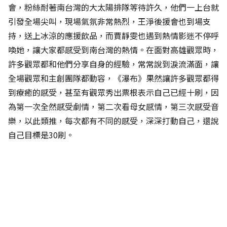
會，粉絲耐著南台灣的大太陽排隊等待許久，他們一上台就
引發全場尖叫，現場氣氛非常熱烈，王淨後援會也到場支
持，送上冰涼的應援飲品，而賈靜雯也遇到熱情影迷不停呼
喚她，讓大家都感受到南台灣的熱情。在面對高雄觀眾時，
許多觀眾都和他們分享自身的經驗，常常說到淚流滿面，讓
全場觀眾和主創團隊都動容，《瀑布》果然讓許多觀眾都得
到療癒的感受，甚至有觀眾秀出票根表示自己已經十刷，因
為第一次全然感受劇情，第二次看母女感情，第三次感受音
樂，以此類推，每次都有不同的感受，深深打動自己，還說
自己目標是30刷。