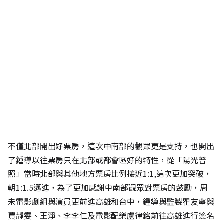
不僅北部開出好票房，這次中南部的觀眾更是支持，也開出
了鍾導以往票房只在北部或都會區好的特性，從「陽光普
照」當時北部與其他地方票房比例接近1:1,這次更加突破，
朝1:1.5邁進，為了更加感謝中南部觀眾對票房的鼓勵，周
未電影劇組與演員更前進高雄和台中，鍾導與監製瞿友寧與
賈靜雯、王淨、李李仁及電影配樂盧律銘前往高雄進行簽名