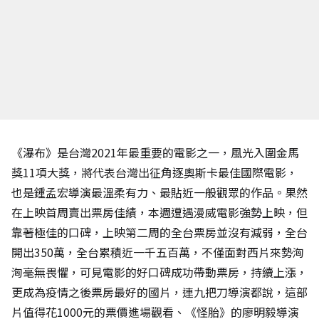
《瀑布》是台灣2021年最重要的電影之一，風光入圍金馬
獎11項大獎，將代表台灣出征角逐奧斯卡最佳國際電影，
也是鍾孟宏導演最溫柔有力、最貼近一般觀眾的作品。果然
在上映首周賣出票房佳績，本週遭遇漫威電影強勢上映，但
靠著極佳的口碑，上映第二周的全台票房並沒有減弱，全台
開出350萬，全台累積近一千五百萬，不僅面對西片來勢洶
洶毫無畏懼，可見電影的好口碑成功帶動票房，持續上漲，
更成為疫情之後票房最好的國片，連九把刀導演都說，這部
片值得花1000元的票價進場觀看、《怪胎》的廖明毅導演