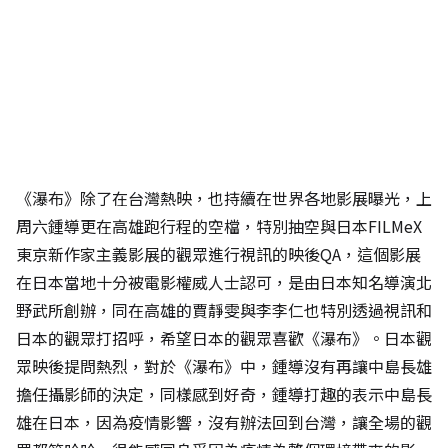
《瀑布》除了在台灣熱映，也持續在世界各地影展曝光，上
周六鍾導更在高雄跑行程的空檔，特別抽空與日本FILMeX
東京新作家主義影展的觀眾進行視訊的映後QA，這個影展
在日本當地十分被電影權威人士認可，是由日本知名導演北
野武所創辦，同在高雄的賈靜雯與李李仁也特別透過視訊和
日本的觀眾打招呼，希望日本的觀眾喜歡《瀑布》。日本觀
眾映後提問熱烈，對於《瀑布》中，鍾導沒有再讓中島長雄
擔任攝影師的決定，同樣感到好奇，鍾導打趣的表示中島長
雄在日本，因為疫情影響，沒有辦法回到台灣，讓全場的觀