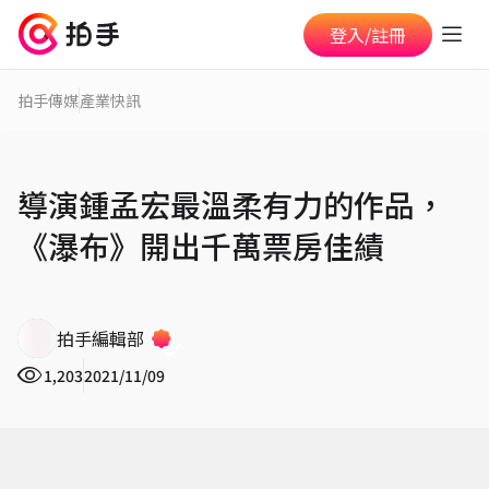
登入/註冊
拍手傳媒
產業快訊
導演鍾孟宏最溫柔有力的作品，
《瀑布》開出千萬票房佳績
拍手編輯部
1,203
2021/11/09