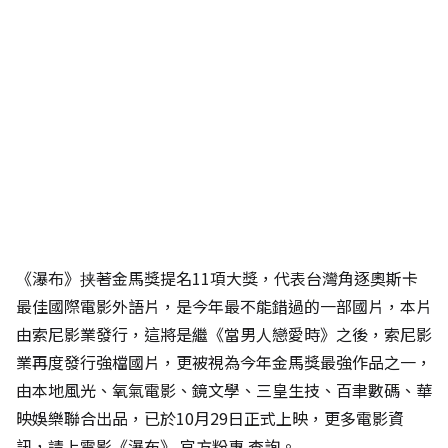
《瀑布》挟著金馬獎提名11項大獎，代表台灣角逐奧斯卡
最佳國際電影外語片，是今年最不能錯過的一部國片，本片
由索尼影業發行，這將是繼《當男人戀愛時》之後，索尼影
業再度發行強檔國片，更被視為今年金馬獎最強作品之一，
由本地風光、氧氣電影、鏡文學、三皇生技、百聿數碼、華
映娛樂聯合出品，已於10月29日正式上映，更多電影資
訊，請上電影《瀑布》
官方粉專
查詢。