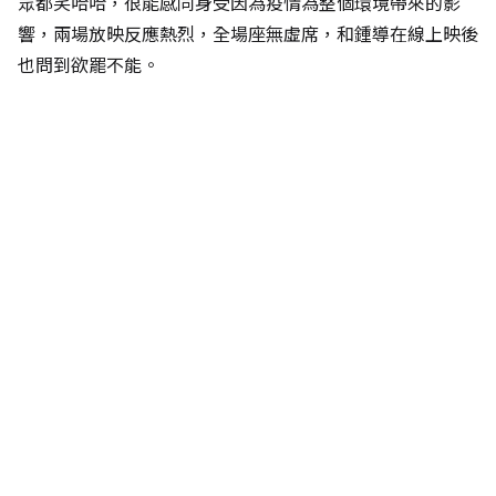
眾都笑哈哈，很能感同身受因為疫情為整個環境帶來的影
響，兩場放映反應熱烈，全場座無虛席，和鍾導在線上映後
也問到欲罷不能。