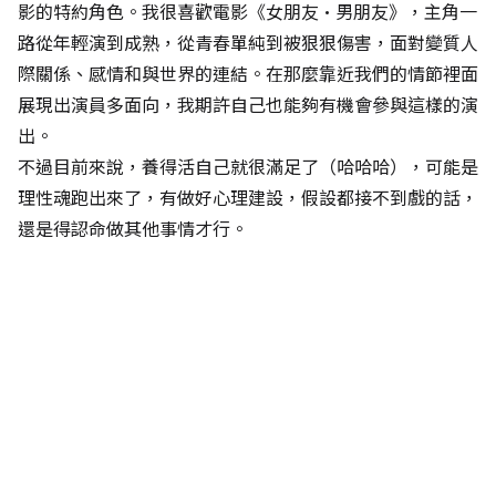
影的特約角色。我很喜歡電影《女朋友·男朋友》，主角一
路從年輕演到成熟，從青春單純到被狠狠傷害，面對變質人
際關係、感情和與世界的連結。在那麼靠近我們的情節裡面
展現出演員多面向，我期許自己也能夠有機會參與這樣的演
出。
不過目前來說，養得活自己就很滿足了（哈哈哈），可能是
理性魂跑出來了，有做好心理建設，假設都接不到戲的話，
還是得認命做其他事情才行。