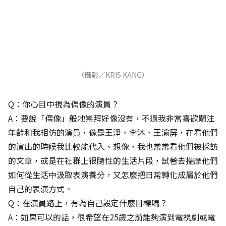
（攝影／KRIS KANG）
Q：你心目中視為偶像的演員？
A：要說「偶像」般地崇拜好像沒有，不過我非常喜歡關注
年齡和我相仿的演員，像是王淨、李沐、王渝屏，在看他們
的演出的時候我比較能代入、想像，我也常常看他們被採訪
的文章，或是在社群上很隨性的生活片段，試著去揣摩他們
如何從生活中汲取表演養分，又怎麼把日常轉化成屬於他們
自己的表演方式。
Q：在演員路上，有為自己設定什麼目標嗎？
A：如果可以的話，很希望在25歲之前能夠演到電視劇或電