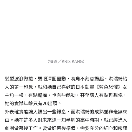
（攝影／KRIS KANG）
髮型波浪微捲，雙眼渾圓靈動，嘴角不刻意揚起。洪瑞綺給
人的第一印象，就和她自己喜歡的日本動畫《藍色恐懼》女
主角一樣，有點豔麗，也有些酷勁，甚至讓人有點難想像，
她的實際年齡只有20出頭。
外表確實能讓人讀出一些訊息，而洪瑞綺的成熟並非毫無來
由。她在許多人對未來還一知半解的高中時期，就已經進入
劇團做幕後工作。要做好幕後準備，需要充分的細心和嚴謹