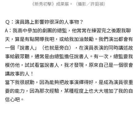
《新秀初擊》成果展。（攝影／許庭禎）
Ｑ：演員路上影響妳很深的人事物？
A：我高中參加的劇團的總監，他常常在練習完之後跟我聊
天，算是有點開導我吧，或給我加油鼓勵。我們演出都會有
一個「說書人」（也就是旁白），在演員表演的同時講述故
事給觀眾聽，通常是由總監擔任說書人。有一次，總監要我
模仿他，試試看當說書人，我才發現，原來自己是一個很會
講故事的人！
當下我很感動，因為能夠把故事演繹得好，是成為演員很重
要的能力，因為那次經驗，某種程度上也大大增加了我的自
信心吧。