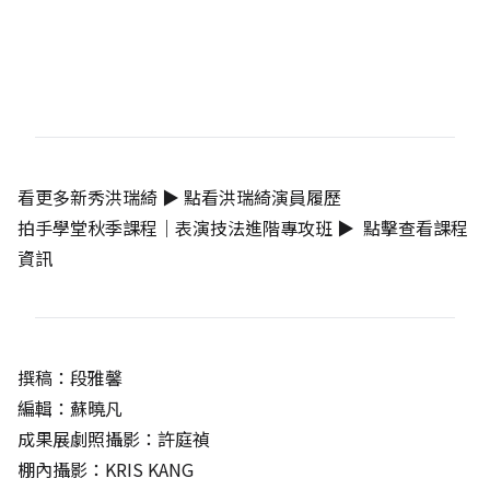
看更多新秀洪瑞綺 ▶
點看洪瑞綺演員履歷
拍手學堂秋季課程｜表演技法進階專攻班 ▶
點擊查看課程
資訊
撰稿：段雅馨
編輯：蘇曉凡
成果展劇照攝影：許庭禎
棚內攝影：KRIS KANG