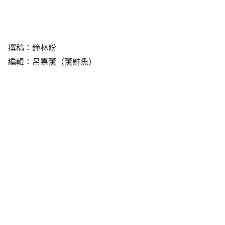
撰稿：鐘林盼
編輯：呂嘉薰（薰鮭魚）