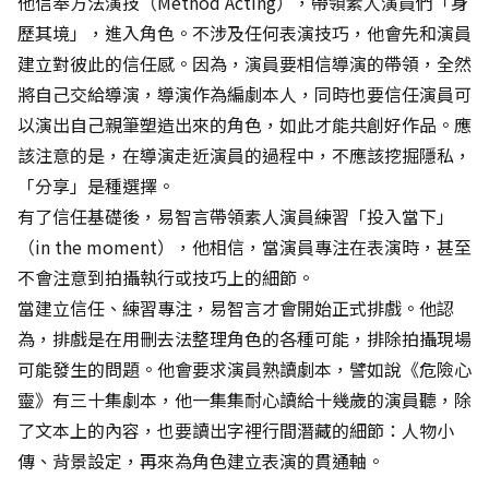
他信奉方法演技（Method Acting），帶領素人演員們「身
歷其境」，進入角色。不涉及任何表演技巧，他會先和演員
建立對彼此的信任感。因為，演員要相信導演的帶領，全然
將自己交給導演，導演作為編劇本人，同時也要信任演員可
以演出自己親筆塑造出來的角色，如此才能共創好作品。應
該注意的是，在導演走近演員的過程中，不應該挖掘隱私，
「分享」是種選擇。
有了信任基礎後，易智言帶領素人演員練習「投入當下」
（in the moment），他相信，當演員專注在表演時，甚至
不會注意到拍攝執行或技巧上的細節。
當建立信任、練習專注，易智言才會開始正式排戲。他認
為，排戲是在用刪去法整理角色的各種可能，排除拍攝現場
可能發生的問題。他會要求演員熟讀劇本，譬如說《危險心
靈》有三十集劇本，他一集集耐心讀給十幾歲的演員聽，除
了文本上的內容，也要讀出字裡行間潛藏的細節：人物小
傳、背景設定，再來為角色建立表演的貫通軸。