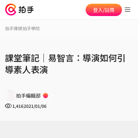
登入/註冊
拍手傳媒
拍手學院
課堂筆記｜易智言：導演如何引
導素人表演
拍手編輯部
1,416
2021/01/06