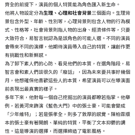
齊全的前提下，演員的個人特質能為角色匯入新生命。
他將人物設定分為
生理、心理和社會背景
三個面向。生理背
景包含外型、年齡、性別等，心理背景則包含人物的行為模
式、性格等，社會背景則指人物的出身、經濟條件等，只要
大致符合，易智言就認為是該角色的可能人選。不同的演員
會帶來不同的演繹，他期待演員帶入自己的特質，讓創作更
有挑戰性和新鮮感。
為了卸下素人們的心防、看見他們的本質，在選角階段，易
智言會和素人們談很久的「廢話」，因為未來要共事好幾個
月，他想確保他喜歡這些人的本質，希望演員可以在導演面
前表現出最真實的樣子。
多年下來，他對每一個自己挖掘出的演員都暸若指掌。他舉
例，若黃河來飾演《藍色大門》中的張士豪，可能會變成
「少年維特」；若是張孝全，則多了敦厚的感覺。陳柏霖版
本的張士豪有著開朗、單純的特質，平衡了文本抑鬱的調
性。這是導演的選擇，而選擇締造了電影風格。