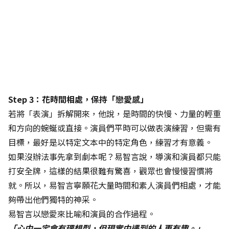
Step 3：花時間相處，保持「戀愛感」
若將「表演」拆解開來，他說，是時間的快慢、力量的輕重
和方向的蜿蜒或直接。演員們平時可以做表演練習，但需有
目標，最好是以特定文本中的特定角色，練習才有意義。
如果沒辦法事先拿到劇本呢？易智言說，導演和演員都只能
打安全牌，這樣的結果很難有驚喜，觀眾也會慢慢習慣將
就。所以，易智言寧願花大量時間和素人演員們相處，才能
夠帶出他們獨特的神采。
易智言以戀愛來比喻和演員的合作過程。
「心中一定會有理想型，但現實中遇到的人更有趣。」