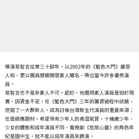
導演易智言從業三十餘年，以2002年的《藍色大門》廣受
人知，更以獨具慧眼開發素人聞名，帶出當今許多優秀演
員。
易智言也不是非素人不可。起初，他選用素人演員是迫於現
實，因資金不足，在《藍色大門》三年的籌資過程中試鏡、
挖掘了一大群新人，成為日後台灣新生代演員的重要來源；
也是順應題材，希望保有少年人的青澀氣質，十幾歲少年、
少女的體態和成年演員不同，電視劇《危險心靈》的角色年
紀是國中生，就不能以成年演員來飾演。