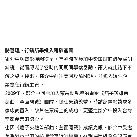
將管理、行銷所學投入電影產業
鄒介中與電影接觸得早，年輕時就參加中影舉辦的編導演訓
練班，從而認識了當時的同期同學蔡岳勳，兩人就此結下不
解之緣。後來，鄒介中前往美國攻讀MBA，並進入嬌生企
業擔任行銷主管。
2009年，鄒介中回台加入蔡岳勳執導的電影《痞子英雄首
部曲：全面開戰》團隊，擔任營銷總監，替該部電影談成多
家廠商置入，該片在票房上的成功，更堅定鄒介中投入台灣
電影產業的決心。
也因《痞子英雄首部曲：全面開戰》成績亮眼，鄒介中受邀
至香港電影節的論壇分享行銷經驗，在現場因緣際會認識台