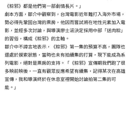
《粽邪》都是他們第一部劇情長片。」
劇本方面，鄒介中觀察到，台灣電影近年難打入海外市場，
勢必得先鞏固台灣的票房，他因而嘗試將在地性元素加入電
影，並經多次討論，與導演廖士涵決定採用中部「送肉粽」
的習俗，構成《粽邪》的主軸。
鄒介中不諱言地表示，《粽邪》第一集的預算不高，團隊也
還處於摸索狀態，當時也未有拍續集的打算，現下能成為系
列電影，絕對是票房的支持。「《粽邪》宣傳期我們跑了很
多映前映後，一直有觀眾反應希望有續集，記得某次在高雄
宣傳，我和導演終於在休息室裡開始討論拍第二集的可
能。」