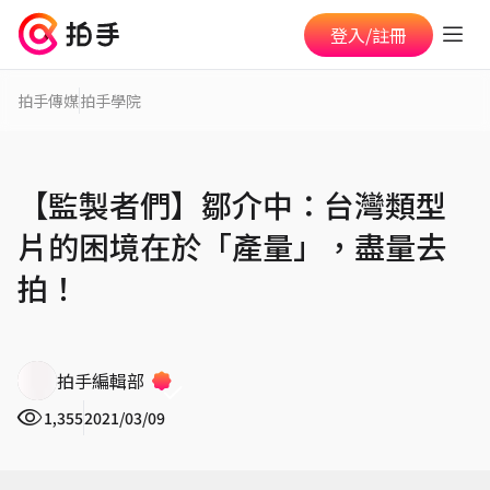
登入/註冊
拍手傳媒
拍手學院
【監製者們】鄒介中：台灣類型
片的困境在於「產量」，盡量去
拍！
拍手編輯部
1,355
2021/03/09