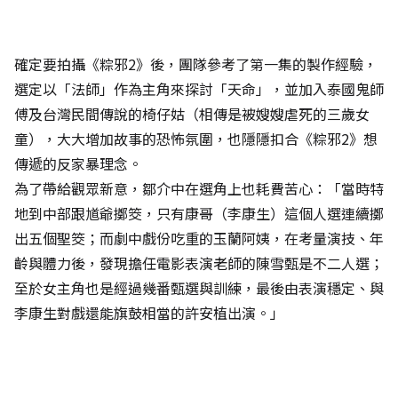
確定要拍攝《粽邪2》後，團隊參考了第一集的製作經驗，
選定以「法師」作為主角來探討「天命」，並加入泰國鬼師
傅及台灣民間傳說的椅仔姑（相傳是被嫂嫂虐死的三歲女
童），大大增加故事的恐怖氛圍，也隱隱扣合《粽邪2》想
傳遞的反家暴理念。
為了帶給觀眾新意，鄒介中在選角上也耗費苦心：「當時特
地到中部跟馗爺擲筊，只有康哥（李康生）這個人選連續擲
出五個聖筊；而劇中戲份吃重的玉蘭阿姨，在考量演技、年
齡與體力後，發現擔任電影表演老師的陳雪甄是不二人選；
至於女主角也是經過幾番甄選與訓練，最後由表演穩定、與
李康生對戲還能旗鼓相當的許安植出演。」