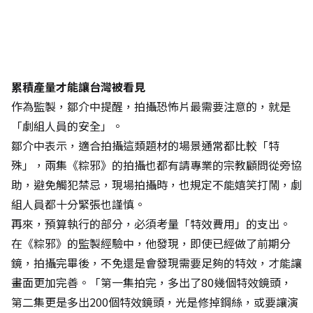
累積產量才能讓台灣被看見
作為監製，鄒介中提醒，拍攝恐怖片最需要注意的，就是
「劇組人員的安全」。
鄒介中表示，適合拍攝這類題材的場景通常都比較「特
殊」，兩集《粽邪》的拍攝也都有請專業的宗教顧問從旁協
助，避免觸犯禁忌，現場拍攝時，也規定不能嬉笑打鬧，劇
組人員都十分緊張也謹慎。
再來，預算執行的部分，必須考量「特效費用」的支出。
在《粽邪》的監製經驗中，他發現，即使已經做了前期分
鏡，拍攝完畢後，不免還是會發現需要足夠的特效，才能讓
畫面更加完善。「第一集拍完，多出了80幾個特效鏡頭，
第二集更是多出200個特效鏡頭，光是修掉鋼絲，或要讓演