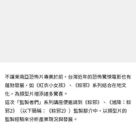
不讓東南亞恐怖片專美於前，台灣近年的恐怖驚悚電影也有
蓬勃發展，如《紅衣小女孩》、《粽邪》系列結合在地文
化，為類型片增添諸多驚喜。
這次「監製者們」系列講座便邀請到《粽邪》、《馗降：粽
邪2》（以下簡稱：《粽邪2》）監製鄒介中，以類型片的
監製經驗來分析產業現況與發展。