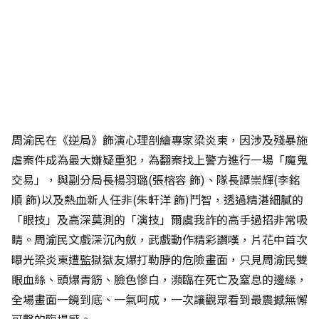
周渝民在《逆局》飾演心理剖繪專家梁炎東，因涉及殘暴施
虐案件成為最大嫌疑重犯，為翻案找上警方進行一場「魔鬼
交易」，與副分局長楊羽璐(張榕容 飾)、隊長譚崇輝(李銘
順 飾)以及熱血新人任非(朱軒洋 飾)鬥智，透過精湛細膩的
「眼技」及高深莫測的「演技」爾虞我詐的高手過招非常吸
睛。周渝民文戲深沉內斂，武戲動作精彩讚嘆，片花中首次
曝光梁炎東遭監獄獄友爆打勒脖的危險畫面，只見周渝民雙
眼血絲、頭爆青筋、臉色慘白，瀕臨在死亡及窒息的邊緣，
全場畫面一鏡到底、一氣呵成，一次讓觀眾看到最震撼無懈