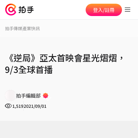
登入/註冊
拍手傳媒
產業快訊
《逆局》亞太首映會星光熠熠，
9/3全球首播
拍手編輯部
1,519
2021/09/01