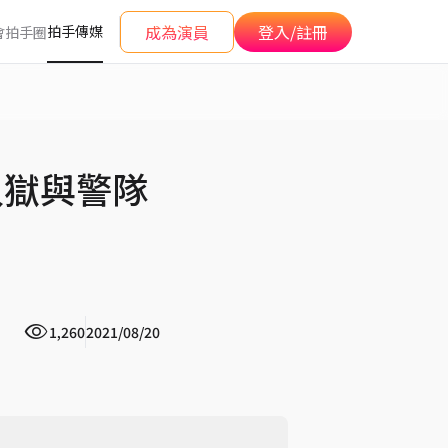
成為演員
登入/註冊
拍手傳媒
會
拍手圈
入獄與警隊
1,260
2021/08/20