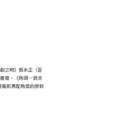
劇之吻》張永正（歪
書偉、《角頭－浪流
視電影男配角獎的廖欽