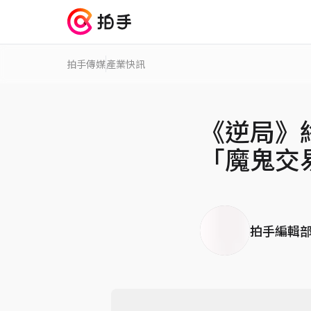
拍手傳媒
產業快訊
《逆局》
「魔鬼交
拍手編輯