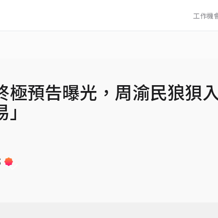
工作機
終極預告曝光，周渝民狼狽
易」
部