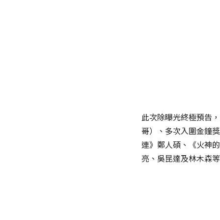
此次除曝光終極預告，
哥）、多次入圍金鐘獎
連》鄭人碩、《火神的
亮、吳昆達及林木森等