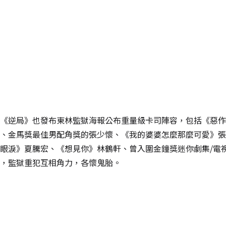
《逆局》也發布東林監獄海報公布重量級卡司陣容，包括《惡作
、金馬獎最佳男配角獎的張少懷、《我的婆婆怎麼那麼可愛》張
眼淚》夏騰宏、《想見你》林鶴軒、曾入圍金鐘獎迷你劇集/電
，監獄重犯互相角力，各懷鬼胎。